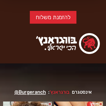
להזמנת משלוח
אינסטגרם
בורגראנץ'
:
@Burgeranch