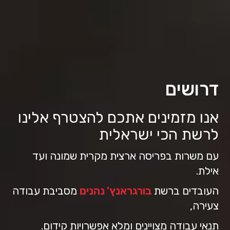
לג
רוכים
באים
תוכן
מרכזי
בורגראנץ'
כי
שראלי,
תר
ה
תמך
כלי
דרושים
גישות
מאפשר
יווט
אנו מזמינים אתכם להצטרף אלינו
עזרת
לרשת הכי ישראלית
ורא
סך.
עם משרות בפריסה ארצית מקרית שמונה ועד
אילת.
העובדים ברשת
בורגראנץ' נהנים
מסביבת
עבודה
צעירה,
תנאי עבודה מצויינים ומלא אפשרויות קידום.