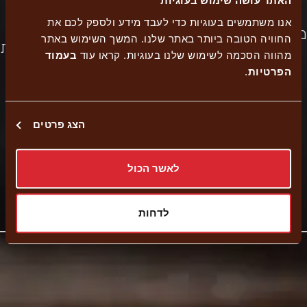
האתר עושה שימוש בעוגיות
אנו משתמשים בעוגיות כדי לעבד מידע ולספק לכם את
משלוח
כשר
הזמנה
החוויה הטובה ביותר באתר שלנו. המשך השימוש באתר
משלוחים
נגישות
מהווה הסכמה לשימוש שלנו בעוגיות. קראו עוד
בעמוד
למהדרין
עצמית
הפרטיות
.
משלוח עד הבית
הצג פרטים
איסוף עצמי
לאשר הכול
קישור
נווט לסניף
לדחות
לאתר
חיצוני
-
פתיחה