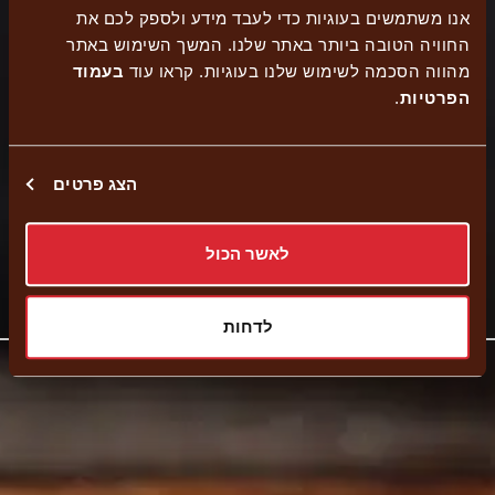
אנו משתמשים בעוגיות כדי לעבד מידע ולספק לכם את
החוויה הטובה ביותר באתר שלנו. המשך השימוש באתר
מהווה הסכמה לשימוש שלנו בעוגיות. קראו עוד
בעמוד
הזמנה
אפשרות לישיבה
נגישות
הפרטיות
.
עצמית
בחוץ
הצג פרטים
איסוף עצמי
לאשר הכול
קישור
נווט לסניף
לאתר
לדחות
חיצוני
-
פתיחה
בחלון