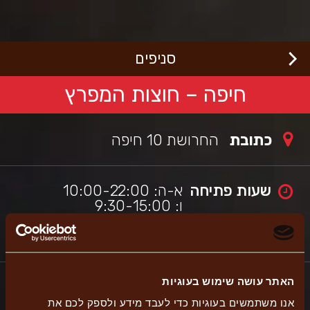
לג
רוכים
באים
תוכן
מרכזי
בורגראנץ'
כי
סניפים
שראלי,
תר
ה
חיפה – חוצות המפרץ
תמך
כלי
גישות
כתובת
החרושת 10 חיפה
מאפשר
יווט
עזרת
ורא
שעות פתיחה
א-ה: 10:00-22:00
סך.
ו: 9:30-15:00
שבת: 09:30-22:30
האתר עושה שימוש בעוגיות
אנו משתמשים בעוגיות כדי לעבד מידע ולספק לכם את