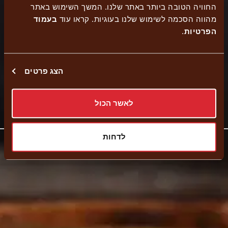
החוויה הטובה ביותר באתר שלנו. המשך השימוש באתר
הזמנה
ישיבה
משלוחים
נגיש
מהווה הסכמה לשימוש שלנו בעוגיות. קראו עוד
בעמוד
עצמית
בחוץ
הפרטיות
.
הצג פרטים
איסוף עצמי
קישור
נווט לסניף
לאשר הכול
לאתר
חיצוני
לדחות
-
פתיחה
בחלון
חדש