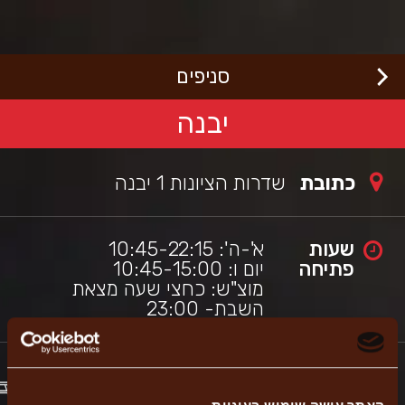
לג
רוכים
באים
תוכן
מרכזי
בורגראנץ'
כי
סניפים
שראלי,
תר
ה
יבנה
תמך
כלי
גישות
כתובת
שדרות הציונות 1 יבנה
מאפשר
יווט
עזרת
ורא
שעות
א'-ה': 10:45-22:15
סך.
פתיחה
יום ו: 10:45-15:00
מוצ"ש: כחצי שעה מצאת
השבת- 23:00