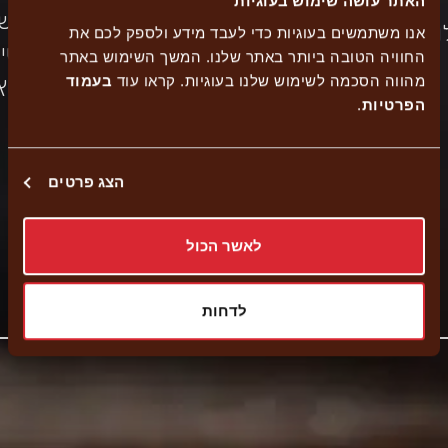
האתר עושה שימוש בעוגיות
כשר
אפשר
וח
אנו משתמשים בעוגיות כדי לעבד מידע ולספק לכם את
הזמנה
בית
משלוחים
נגישות
לישי
החוויה הטובה ביותר באתר שלנו. המשך השימוש באתר
עצמית
מהווה הסכמה לשימוש שלנו בעוגיות. קראו עוד
בעמוד
יוסף
בחוץ
הפרטיות
.
משלוח עד הבית
הצג פרטים
איסוף עצמי
לאשר הכול
קישור
נווט לסניף
לדחות
לאתר
חיצוני
-
פתיחה