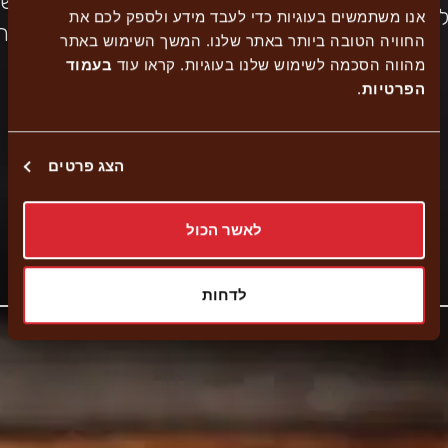
ישי
וח
אנו משתמשים בעוגיות כדי לעבד מידע ולספק לכם את
כשר
הזמנה
בח
משלוחים
נגיש
החוויה הטובה ביותר באתר שלנו. המשך השימוש באתר
למהדרין
עצמית
מהווה הסכמה לשימוש שלנו בעוגיות. קראו עוד
בעמוד
הפרטיות
.
משלוח עד הבית
הצג פרטים
איסוף עצמי
לאשר הכול
קישור
נווט לסניף
לאתר
לדחות
חיצוני
-
פתיחה
בחלון