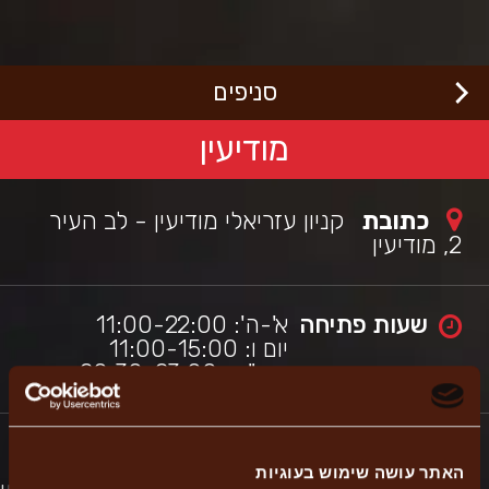
לג
רוכים
באים
תוכן
מרכזי
בורגראנץ'
כי
סניפים
שראלי,
תר
ה
מודיעין
תמך
כלי
גישות
כתובת
קניון עזריאלי מודיעין - לב העיר
מאפשר
יווט
2, מודיעין
עזרת
ורא
סך.
שעות פתיחה
א'-ה': 11:00-22:00
יום ו: 11:00-15:00
מוצ"ש: 20:30-23:00
האתר עושה שימוש בעוגיות