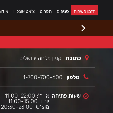
לג
רוכים
באים
תוכן
הזמן משלוח
סניפים
תפריט
צ'אט אונליין
אודו
מרכזי
בורגראנץ'
כי
שראלי,
תר
ה
תמך
כלי
גישות
מאפשר
יווט
כתובת
קניון מלחה ירושלים
עזרת
ורא
סך.
טלפון
1-700-700-600
שעות פתיחה
א'-ה': 11:00-22:00
יום ו: 11:00-15:00
מוצ"ש: 20:30-23:00