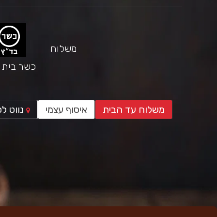
משלוח
כשר בית י
משלוח עד הבית
איסוף עצמי
נווט לס