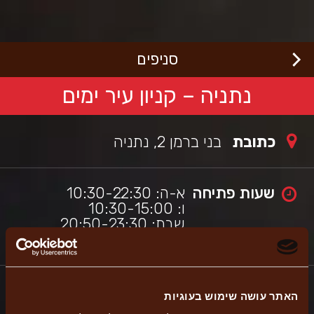
לג
רוכים
באים
תוכן
מרכזי
בורגראנץ'
כי
סניפים
שראלי,
תר
ה
נתניה – קניון עיר ימים
תמך
כלי
גישות
כתובת
בני ברמן 2, נתניה
מאפשר
יווט
עזרת
ורא
שעות פתיחה
א-ה: 10:30-22:30
סך.
ו: 10:30-15:00
שבת: 20:50-23:30
האתר עושה שימוש בעוגיות