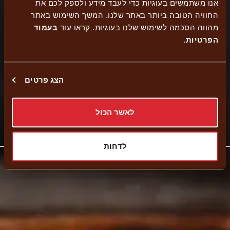
אנו משתמשים בעוגיות כדי לעבד מידע ולספק לכם את
ישיבה
כשר
החוויה הטובה ביותר באתר שלנו. המשך השימוש באתר
הזמנה
בחוץ
בית
משלוחים
נגיש
מהווה הסכמה לשימוש שלנו בעוגיות. קראו עוד
בעמוד
עצמית
הפרטיות
.
יוסף
הצג פרטים
איסוף עצמי
לאשר הכול
קישור
נווט לסניף
לאתר
לדחות
חיצוני
-
פתיחה
בחלון
חדש