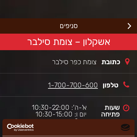
לג
רוכים
באים
תוכן
מרכזי
בורגראנץ'
כי
סניפים
שראלי,
תר
ה
אשקלון – צומת סילבר
תמך
כלי
גישות
כתובת
‏צומת כפר סילבר
מאפשר
יווט
עזרת
ורא
טלפון
1-700-700-600
סך.
שעות
א'-ה': 10:30-22:00
פתיחה
יום ו: 10:30-15:00
מוצ"ש: כשעה מצאת השבת-
22:30