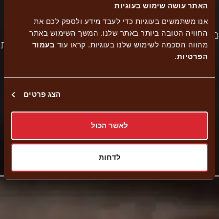
האתר עושה שימוש בעוגיות
אנו משתמשים בעוגיות כדי לעבד מידע ולספק לכם את
משלוח
החוויה הטובה ביותר באתר שלנו. המשך השימוש באתר
כשר
הזמנה
משלוחים
נגישות
מהווה הסכמה לשימוש שלנו בעוגיות. קראו עוד
בעמוד
למהדרין
עצמית
הפרטיות
.
הצג פרטים
משלוח עד הבית
איסוף עצמי
לאשר הכול
קישור
נווט לסניף
לדחות
לאתר
חיצוני
-
פתיחה