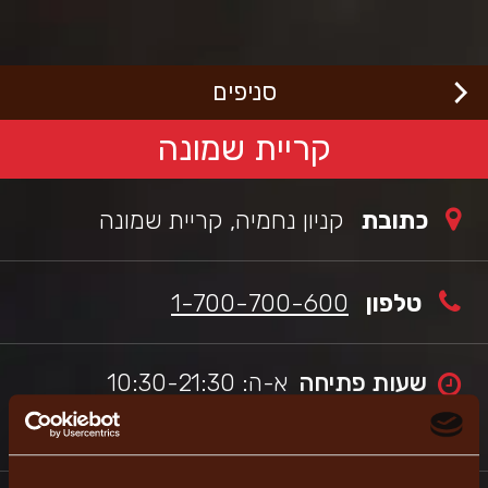
לג
רוכים
באים
תוכן
מרכזי
בורגראנץ'
כי
סניפים
שראלי,
תר
ה
קריית שמונה
תמך
כלי
גישות
כתובת
קניון נחמיה, קריית שמונה
מאפשר
יווט
עזרת
ורא
טלפון
1-700-700-600
סך.
שעות פתיחה
א-ה: 10:30-21:30
ו: 10:30-14:00
מוצ"ש: סגור