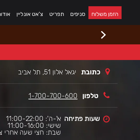
לג
רוכים
באים
תוכן
הזמן משלוח
סניפים
תפריט
צ'אט אונליין
אודו
מרכזי
בורגראנץ'
כי
שראלי,
תר
ה
תמך
כלי
גישות
מאפשר
יווט
כתובת
יגאל אלון 51, תל אביב
עזרת
ורא
סך.
טלפון
1-700-700-600
שעות פתיחה
א'-ה': 11:00-22:00
שישי: 11:00-16:00
שבת: חצי שעה אחרי צאת 