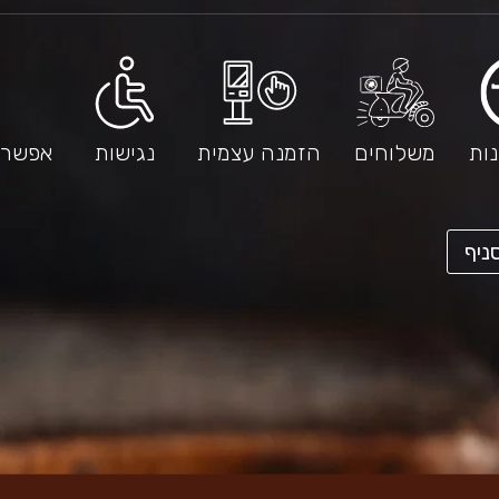
ות
משלוחים
הזמנה עצמית
נגישות
אפשרו
קישור
ניף
לאתר
חיצוני
-
פתיחה
בחלון
חדש