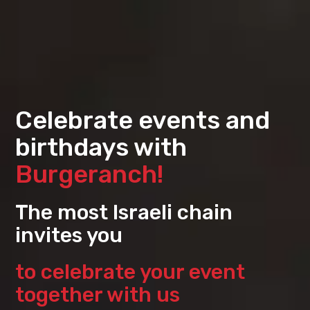
Welcome
Skip
to
to
בורגראנץ'
main
הכי
content
ישראלי,
this
site
is
set
Celebrate events and
to
work
birthdays with
with
screen
Burgeranch!
reader
apps.
The most Israeli chain
invites you
to celebrate your event
together with us