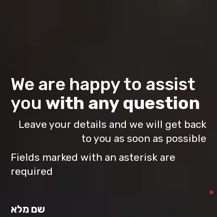
Welcome
Skip
to
to
בורגראנץ'
main
הכי
content
ישראלי,
this
site
is
set
We are happy to assist
to
work
you
with any question
with
screen
Leave your details and we will get back
reader
apps.
to you as soon as possible
Fields marked with an asterisk are
required
*
שם מלא