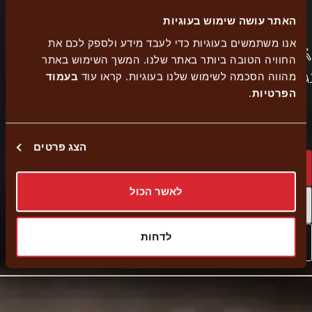
האתר עושה שימוש בעוגיות
אנו משתמשים בעוגיות כדי לעבד מידע ולספק לכם את
כשר
החוויה הטובה ביותר באתר שלנו. המשך השימוש באתר
Delivery
הזמנה
גיש
משלוחים
בית
מהווה הסכמה לשימוש שלנו בעוגיות. קראו עוד
בעמוד
עצמית
הפרטיות
.
יוסף
הצג פרטים
Home delivery
לאשר הכול
Self pickup
לדחות
External
Navigate to branch
link
-
Opens