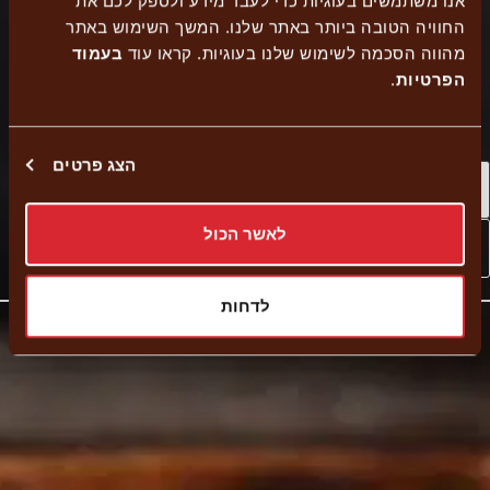
אנו משתמשים בעוגיות כדי לעבד מידע ולספק לכם את
החוויה הטובה ביותר באתר שלנו. המשך השימוש באתר
מהווה הסכמה לשימוש שלנו בעוגיות. קראו עוד
בעמוד
כשר מהדרין
נגישות
הזמנה עצמית
הפרטיות
.
הצג פרטים
Self pickup
לאשר הכול
External
Navigate to branch
link
לדחות
-
Opens
in
new
window