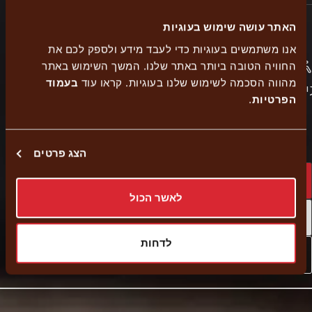
האתר עושה שימוש בעוגיות
אנו משתמשים בעוגיות כדי לעבד מידע ולספק לכם את
כשר
החוויה הטובה ביותר באתר שלנו. המשך השימוש באתר
Delivery
הזמנה
מהווה הסכמה לשימוש שלנו בעוגיות. קראו עוד
בעמוד
ישות
משלוחים
בית
עצמית
הפרטיות
.
יוסף
הצג פרטים
Home delivery
לאשר הכול
Self pickup
לדחות
External
Navigate to branch
link
-