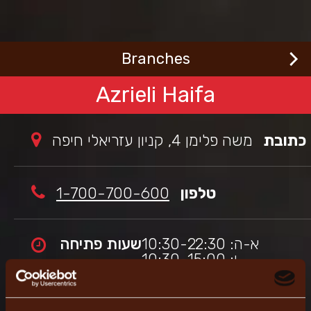
Welcome
Skip
to
to
בורגראנץ'
main
הכי
content
Branches
ישראלי,
this
site
Azrieli Haifa
is
set
to
כתובת
משה פלימן 4, קניון עזריאלי חיפה
work
with
screen
reader
טלפון
1-700-700-600
apps.
א-ה: 10:30-22:30
שעות פתיחה
ו: 10:30-15:00
שבת: 20:50-23:00