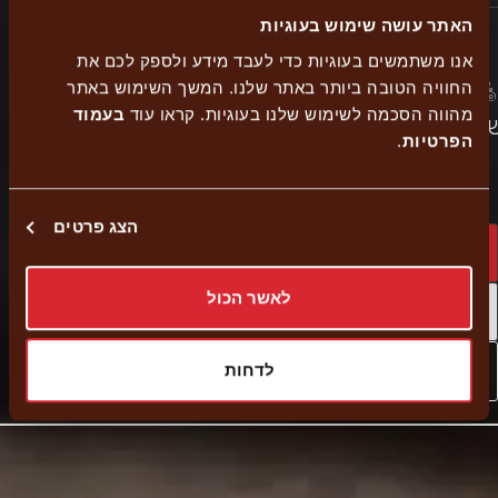
האתר עושה שימוש בעוגיות
אנו משתמשים בעוגיות כדי לעבד מידע ולספק לכם את
החוויה הטובה ביותר באתר שלנו. המשך השימוש באתר
Delivery
כשר
הזמנה
מהווה הסכמה לשימוש שלנו בעוגיות. קראו עוד
בעמוד
לוחים
נגישות
רבנות
עצמית
הפרטיות
.
הצג פרטים
Home delivery
לאשר הכול
Self pickup
External
Navigate to branch
לדחות
link
-
Opens