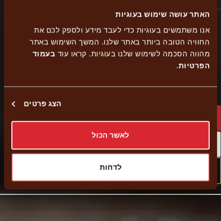
האתר עושה שימוש בעוגיות
אנו משתמשים בעוגיות כדי לעבד מידע ולספק לכם את
החוויה הטובה ביותר באתר שלנו. המשך השימוש באתר
Delivery
הזמנה
כשר בית
מהווה הסכמה לשימוש שלנו בעוגיות. קראו עוד
בעמוד
נגישות
הפרטיות
.
עצמית
יוסף
הצג פרטים
Home delivery
לאשר הכול
Self pickup
לדחות
External
Navigate to branch
link
-
Opens