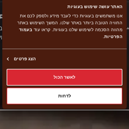
האתר עושה שימוש בעוגיות
אנו משתמשים בעוגיות כדי לעבד מידע ולספק לכם את
החוויה הטובה ביותר באתר שלנו. המשך השימוש באתר
الية
כשר
הזמנה
ישיב
מהווה הסכמה לשימוש שלנו בעוגיות. קראו עוד
בעמוד
משלוחים
נגיש
בד"ץ
עצמית
בחוץ
הפרטיות
.
הצג פרטים
توصيل حتى المنزل
לאשר הכול
Pickup
External
Navigate to branch
לדחות
link
-
افتح