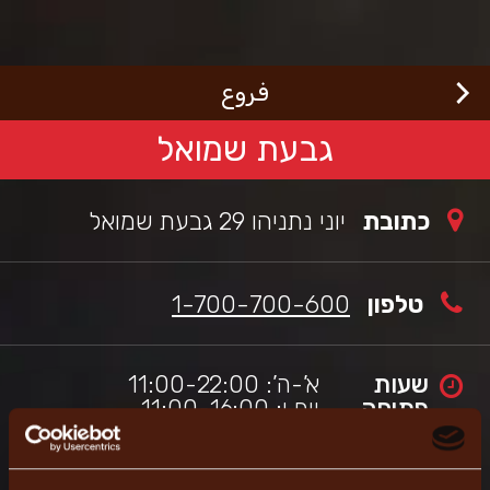
Welcom
Ski
t
t
mai
ורגראנץ'
כי
conten
فروع
שראלי,
thi
sit
גבעת שמואל
i
se
t
כתובת
יוני נתניהו 29 גבעת שמואל
wor
wit
scree
reade
טלפון
1-700-700-600
apps
שעות
א’-ה’: 11:00-22:00
פתיחה
יום ו: 11:00-16:00
מוצ”ש: כחצי שעה מצאת
השבת- 23:00