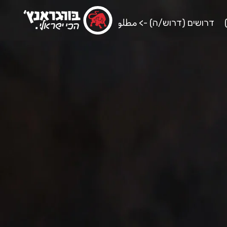
דרושים (דרוש/ה) -> مطلوب/ة (للعمل)
אירועים וימי הו