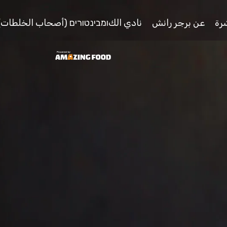
رة
عن برجر رانش
نادي الكומבינטורים (أصحاب الخلطات)
External
link
-
افتح
في
نافذة
جديدة