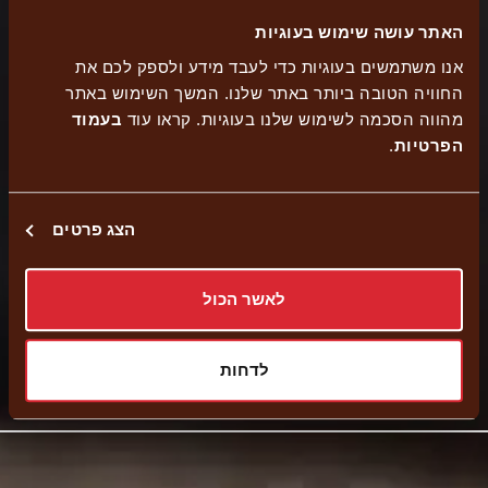
האתר עושה שימוש בעוגיות
אנו משתמשים בעוגיות כדי לעבד מידע ולספק לכם את
כשר
החוויה הטובה ביותר באתר שלנו. המשך השימוש באתר
إرسالية
הזמנה
בית
משלוחים
נגיש
מהווה הסכמה לשימוש שלנו בעוגיות. קראו עוד
בעמוד
עצמית
הפרטיות
.
יוסף
הצג פרטים
توصيل حتى المنزل
לאשר הכול
Pickup
לדחות
External
Navigate to branch
link
-
افتح