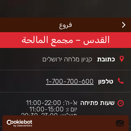
Welcom
Ski
t
t
mai
ורגראנץ'
כי
conten
فروع
שראלי,
thi
sit
القدس – مجمع المالحة
i
se
t
כתובת
קניון מלחה ירושלים
wor
wit
scree
reade
טלפון
1-700-700-600
apps
שעות פתיחה
א’-ה’: 11:00-22:00
יום ו: 11:00-15:00
מוצ”ש: 20:30-23:00