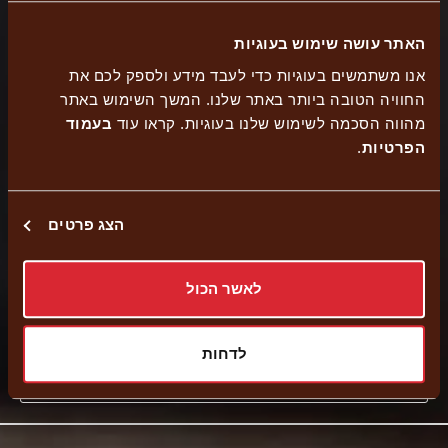
האתר עושה שימוש בעוגיות
קיימת
אנו משתמשים בעוגיות כדי לעבד מידע ולספק לכם את
כשר
קיים
إرسالية
החוויה הטובה ביותר באתר שלנו. המשך השימוש באתר
עמדת
סניף
בית
שירות
מהווה הסכמה לשימוש שלנו בעוגיות. קראו עוד
בעמוד
הזמנה
נגיש
הפרטיות
.
יוסף
משלוחים
עצמית
הצג פרטים
توصيل حتى المنزل
לאשר הכול
Pickup
לדחות
External
Navigate to branch
link
-