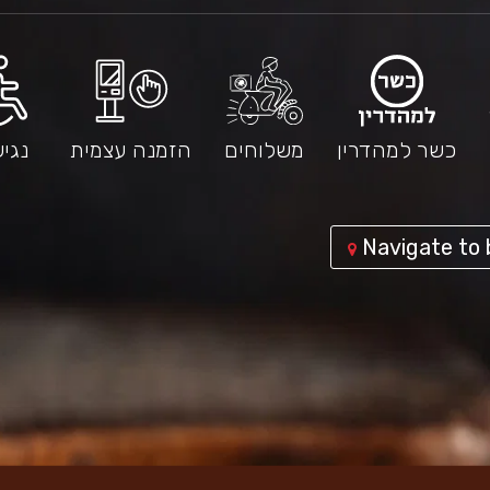
כשר למהדרין
משלוחים
הזמנה עצמית
נגי
External
Navigate to 
link
-
افتح
في
نافذة
جديدة