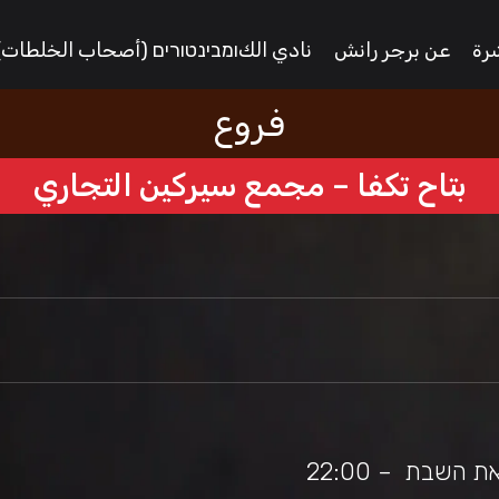
رة
عن برجر رانش
نادي الكומבינטורים (أصحاب الخلطات)
فروع
بتاح تكفا – مجمع سيركين التجاري
השבת – 22:00