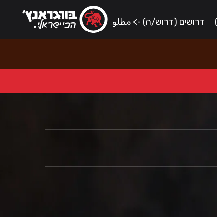
דרושים (דרוש/ה) -> مطلوب/ة (للعمل)
אירועים וימי הו