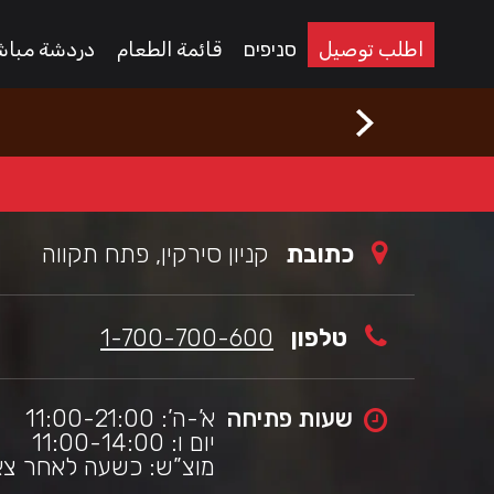
Welcom
Ski
t
t
اطلب توصيل
סניפים
قائمة الطعام
دردشة مباش
mai
ורגראנץ'
כי
conten
שראלי,
thi
sit
i
se
t
wor
wit
כתובת
קניון סירקין, פתח תקווה
scree
reade
apps
טלפון
1-700-700-600
שעות פתיחה
א’-ה’: 11:00-21:00
יום ו: 11:00-14:00
מוצ”ש: כשעה לאחר צאת 