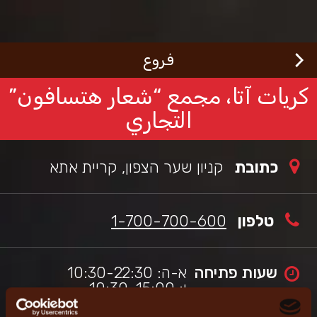
Welcom
Ski
t
t
mai
ורגראנץ'
כי
conten
فروع
שראלי,
thi
sit
كريات آتا، مجمع “شعار هتسافون”
i
se
التجاري
t
wor
wit
כתובת
קניון שער הצפון, קריית אתא
scree
reade
apps
טלפון
1-700-700-600
שעות פתיחה
א-ה: 10:30-22:30
ו: 10:30-15:00
שבת: 20:50-23:00