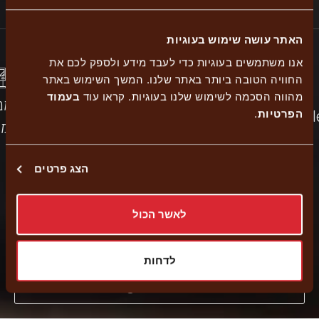
האתר עושה שימוש בעוגיות
אנו משתמשים בעוגיות כדי לעבד מידע ולספק לכם את
החוויה הטובה ביותר באתר שלנו. המשך השימוש באתר
כשר
מהווה הסכמה לשימוש שלנו בעוגיות. קראו עוד
בעמוד
إرسالية
הזמנ
Accessibil
בית
משלוחים
הפרטיות
.
עצמי
יוסף
הצג פרטים
توصيل حتى المنزل
לאשר הכול
Pickup
לדחות
External
Navigate to branch
link